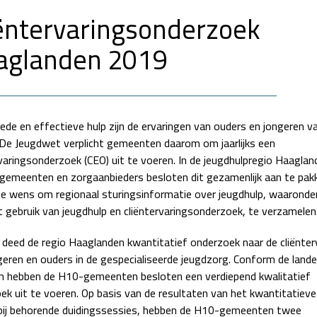
ëntervaringsonderzoek
aglanden 2019
ede en effectieve hulp zijn de ervaringen van ouders en jongeren v
 De Jeugdwet verplicht gemeenten daarom om jaarlijks een
rvaringsonderzoek (CEO) uit te voeren. In de jeugdhulpregio Haaglan
gemeenten en zorgaanbieders besloten dit gezamenlijk aan te pak
de wens om regionaal sturingsinformatie over jeugdhulp, waaronder 
t gebruik van jeugdhulp en cliëntervaringsonderzoek, te verzamelen
 deed de regio Haaglanden kwantitatief onderzoek naar de cliënter
geren en ouders in de gespecialiseerde jeugdzorg. Conform de landel
n hebben de H10-gemeenten besloten een verdiepend kwalitatief
ek uit te voeren. Op basis van de resultaten van het kwantitatiev
bij behorende duidingssessies, hebben de H10-gemeenten twee