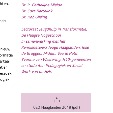
chten,
Dr. ir. Cathelijne Mieloo
Dr. Cora Bartelink
Dr. Rob Gilsing
als.
Lectoraat Jeugdhulp in Transformatie,
De Haagse Hogeschool
In samenwerking met het
Kennisnetwerk Jeugd Haaglanden, Ipse
 nieuw
de Bruggen, Middin, Veerle Petit,
formatie
Yvonne van Westering, H10-gemeenten
artaal
en studenten Pedagogiek en Social
tief
Work van de HHs.
derzoek,
gogiek
CEO Haaglanden 2019
(
pdf
)