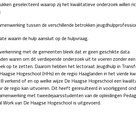
ukken geselecteerd waarop zij het kwalitatieve onderzoek willen ri
:
amenwerking tussen de verschillende betrokken jeugdhulpprofession
ate waarin de hulp aansluit op de hulpvraag.
 verkenning met de gemeenten bleek dat er geen geschikte data
den waren om dit verdiepende onderzoek uit te voeren zonder een
ek op te zetten. Daarom hebben het lectoraat Jeugdhulp in Trans
Haagse Hogeschool (HHs) en de regio Haaglanden in het vierde kw
8 verkend of en op welke wijze De Haagse Hogeschool een kwalita
r de regio kan uitvoeren. Dit heeft geresulteerd in voorliggend on
samenwerking met tweedejaarsstudenten van de opleidingen Peda
al Work van De Haagse Hogeschool is uitgevoerd.