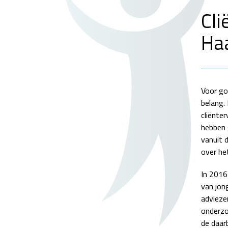
Cli
Ha
Voor go
belang.
cliënte
hebben 
vanuit 
over he
In 2016
van jon
advieze
onderzo
de daar