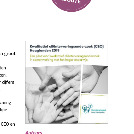
an groot
den
ken,
cijfers
.
varing
ijke
e CEO en
Auteurs