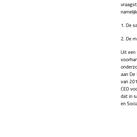
vraagst
namelijk
1. De s
2. De m
Uit een
voorhan
onderzo
aan De 
van 201
CEO voo
dat in 
en Soci