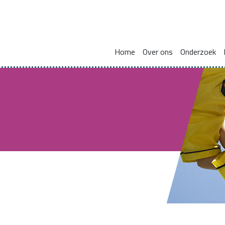
Home
Over ons
Onderzoek
Missie en visie
Integraal werken met en voor gezinnen
Zorgcoördinat
Leden kennisnetwerk
Vakmanschap
HBO Skills II
Vaste samenwerkingspartners
Normaliseren en versterken pedagogische basis
Lectoraat Jeugdhulp in Transformatie
Vacatures