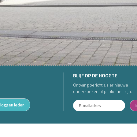
BLIJF OP DE HOOGTE
Ontvang bericht als er nieuwe
onderzoeken of publicaties zijn.
nloggen leden