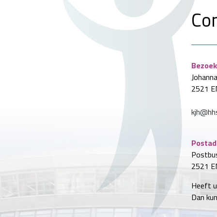
Co
Bezoek
Johanna
2521 E
kjh@hhs
Postad
Postbu
2521 E
Heeft u
Dan kun