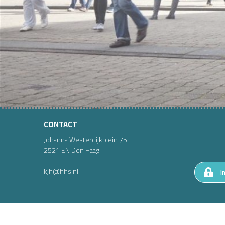
CONTACT
Johanna Westerdijkplein
75
2521 EN
Den Haag
kjh@hhs.nl
I