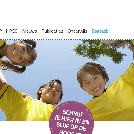
PJH-PEO
Nieuws
Publicaties
Onderwijs
Contact
ie voor gezinnen met complexe problemen
Onderzoeksrapporten
Blogs