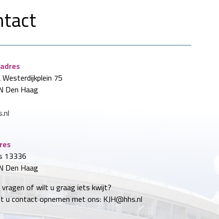
ntact
adres
 Westerdijkplein
75
N
Den Haag
.nl
res
s
13336
N
Den Haag
 vragen of wilt u graag iets kwijt?
t u contact opnemen met ons: KJH@hhs.nl