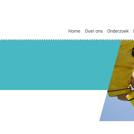
Home
Over ons
Onderzoek
Missie en visie
Integraal werken met en voor gezinnen
Zorgcoördinat
Leden kennisnetwerk
Vakmanschap
HBO Skills II
Vaste samenwerkingspartners
Normaliseren en versterken pedagogische basis
Lectoraat Jeugdhulp in Transformatie
Vacatures