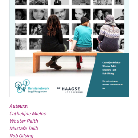
Auteurs:
Cathelijne Mieloo
Wouter Reith
Mustafa Talib
Rob Gilsing