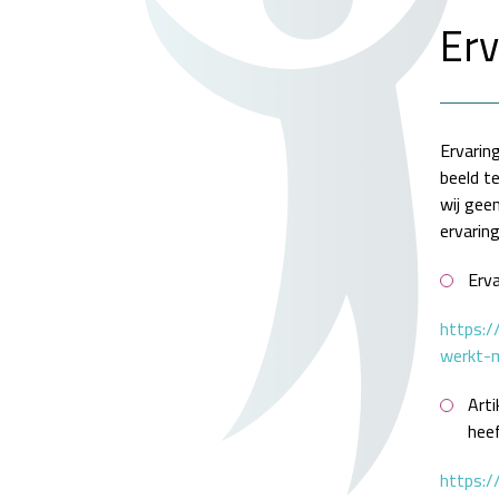
Erv
Ervaring
beeld te
wij gee
ervaring
Erv
https:/
werkt-m
Arti
heef
https:/