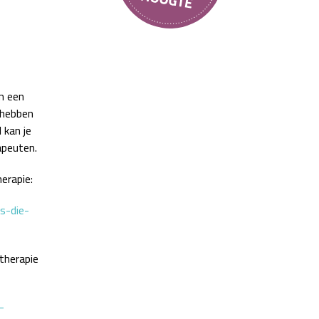
om een
s hebben
 kan je
apeuten.
erapie:
s-die-
therapie
-