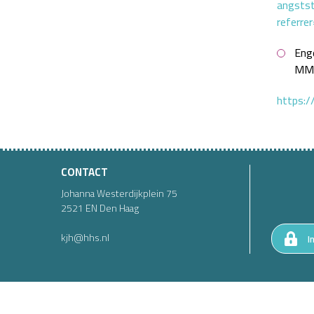
angsts
referr
Enge
MMD
https:/
CONTACT
Johanna Westerdijkplein
75
2521 EN
Den Haag
kjh@hhs.nl
I