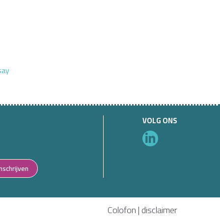
say
VOLG ONS
Inschrijven
Colofon
|
disclaimer