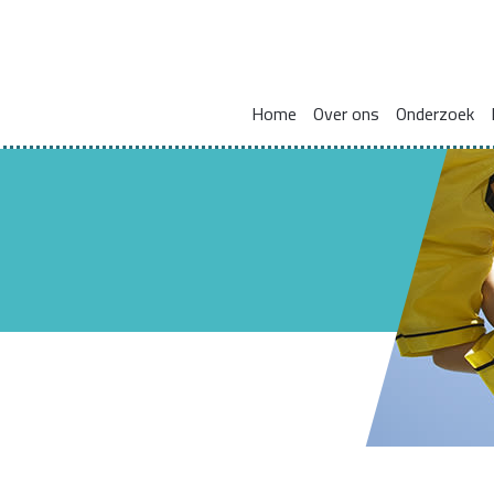
Home
Over ons
Onderzoek
Missie en visie
Integraal werken met en voor gezinnen
Zorgcoördinat
Leden kennisnetwerk
Vakmanschap
HBO Skills II
Vaste samenwerkingspartners
Normaliseren en versterken pedagogische basis
Lectoraat Jeugdhulp in Transformatie
Vacatures