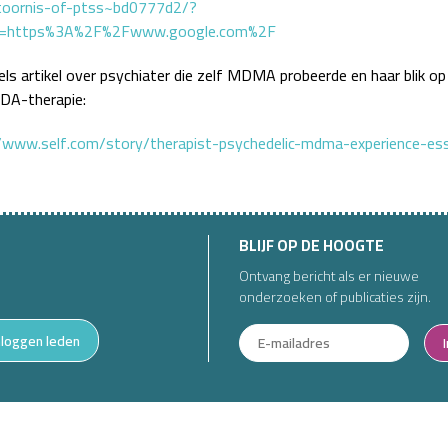
toornis-of-ptss~bd0777d2/?
er=https%3A%2F%2Fwww.google.com%2F
ls artikel over psychiater die zelf MDMA probeerde en haar blik op
A-therapie:
/www.self.com/story/therapist-psychedelic-mdma-experience-es
BLIJF OP DE HOOGTE
Ontvang bericht als er nieuwe
onderzoeken of publicaties zijn.
nloggen leden