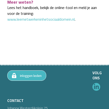
Meer weten?
Lees het handboek, bekijk de online-tool en meld je aan
voor de training:
www.leernetwerkeninhetsociaaldomein.nl
.
VOLG
Inloggen leden
ONS
CONTACT
Johanna Westerdijkplein
75