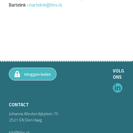
Bartelink
c.bartelink@hhs.nl
.
VOLG
Inloggen leden
ONS
CONTACT
Johanna Westerdijkplein
75
2521 EN
Den Haag
kjh@hhs.nl