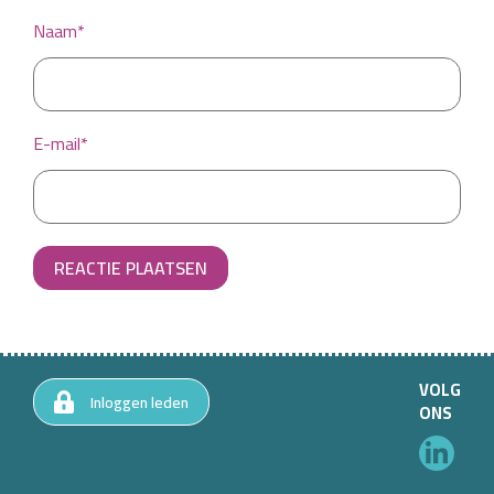
Naam*
E-mail*
REACTIE PLAATSEN
VOLG
Inloggen leden
ONS