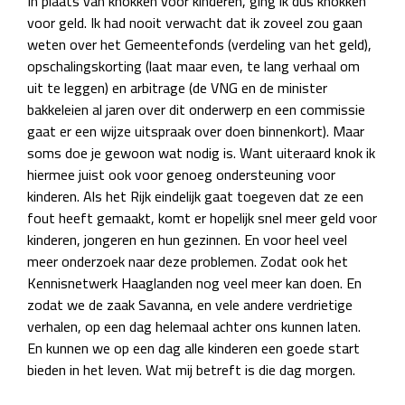
In plaats van knokken voor kinderen, ging ik dus knokken
voor geld. Ik had nooit verwacht dat ik zoveel zou gaan
weten over het Gemeentefonds (verdeling van het geld),
opschalingskorting (laat maar even, te lang verhaal om
uit te leggen) en arbitrage (de VNG en de minister
bakkeleien al jaren over dit onderwerp en een commissie
gaat er een wijze uitspraak over doen binnenkort). Maar
soms doe je gewoon wat nodig is. Want uiteraard knok ik
hiermee juist ook voor genoeg ondersteuning voor
kinderen. Als het Rijk eindelijk gaat toegeven dat ze een
fout heeft gemaakt, komt er hopelijk snel meer geld voor
kinderen, jongeren en hun gezinnen. En voor heel veel
meer onderzoek naar deze problemen. Zodat ook het
Kennisnetwerk Haaglanden nog veel meer kan doen. En
zodat we de zaak Savanna, en vele andere verdrietige
verhalen, op een dag helemaal achter ons kunnen laten.
En kunnen we op een dag alle kinderen een goede start
bieden in het leven. Wat mij betreft is die dag morgen.