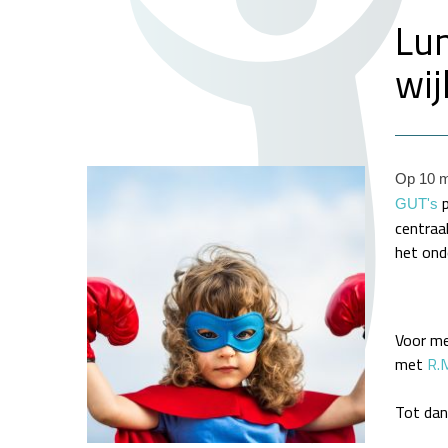
Lun
wij
Op 10 me
p
GUT's
centraal
het on
Voor me
met
R.
Tot dan