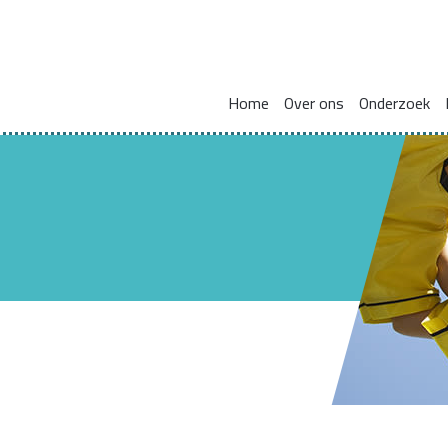
Home
Over ons
Onderzoek
Missie en visie
Integraal werken met en voor gezinnen
Zorgcoördinat
Leden kennisnetwerk
Vakmanschap
HBO Skills II
Vaste samenwerkingspartners
Normaliseren en versterken pedagogische basis
Lectoraat Jeugdhulp in Transformatie
Vacatures