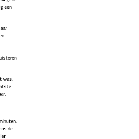
ng een
naar
en
uisteren
t was.
aatste
ar.
minuten.
ens de
ier