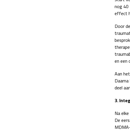
nog 40 
effect h
Door de
traumat
besprok
therapeu
traumab
en een 
Aan het
Daarna b
deel aan
3. Inte
Na elke
De eers
MDMA-se