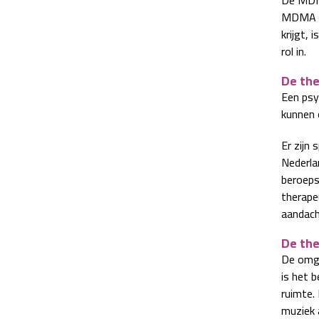
MDMA zu
krijgt, 
rol in.
De th
Een psy
kunnen 
Er zijn
Nederla
beroeps
therape
aandac
De the
De omge
is het 
ruimte. 
muziek 