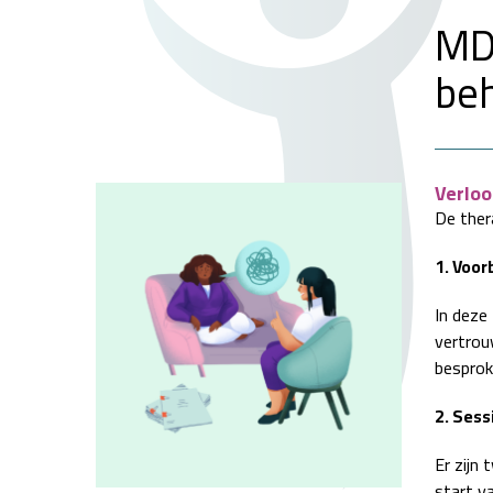
MD
beh
Verloo
De ther
1. Voor
In deze
vertrou
besproke
2. Ses
Er zijn
start v