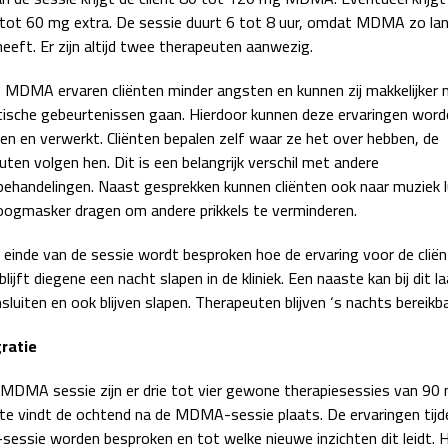
tot 60 mg extra. De sessie duurt 6 tot 8 uur, omdat MDMA zo la
eeft. Er zijn altijd twee therapeuten aanwezig.
 MDMA ervaren cliënten minder angsten en kunnen zij makkelijker 
ische gebeurtenissen gaan. Hierdoor kunnen deze ervaringen word
en en verwerkt. Cliënten bepalen zelf waar ze het over hebben, de
ten volgen hen. Dit is een belangrijk verschil met andere
ehandelingen. Naast gesprekken kunnen cliënten ook naar muziek l
oogmasker dragen om andere prikkels te verminderen.
 einde van de sessie wordt besproken hoe de ervaring voor de cliën
lijft diegene een nacht slapen in de kliniek. Een naaste kan bij dit l
sluiten en ook blijven slapen. Therapeuten blijven ‘s nachts bereikba
gratie
 MDMA sessie zijn er drie tot vier gewone therapiesessies van 90 
te vindt de ochtend na de MDMA-sessie plaats. De ervaringen tijd
ssie worden besproken en tot welke nieuwe inzichten dit leidt. H