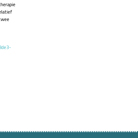
herapie
latief
twee
8de3-