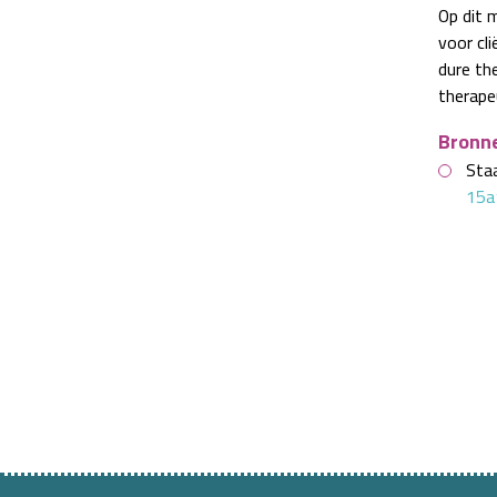
Op dit 
voor cl
dure th
therape
Bronn
Sta
15a