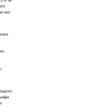
iënt
ier een
ssies
en.
n
 Daarom
elijke
om