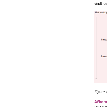
vindt de
Figuur 
Afkom
De MDMA