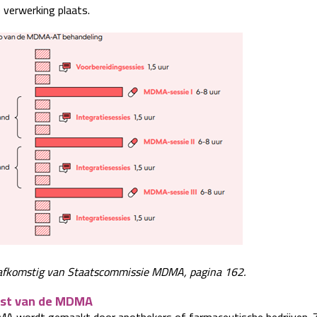
 verwerking plaats.
afkomstig van Staatscommissie MDMA, pagina 162.
st van de MDMA
 wordt gemaakt door apothekers of farmaceutische bedrijven. Z