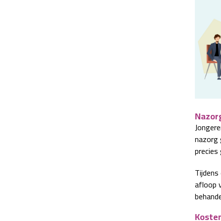
Nazor
Jongere
nazorg 
precies
Tijdens
afloop 
behande
Koste