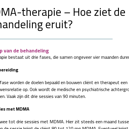
MA-therapie – Hoe ziet de
andeling eruit?
p van de behandeling
apie bestaat uit drie fases, die samen ongeveer vier maanden dure
bereiding
 fase worden de doelen bepaald en bouwen cliënt en therapeut een
wensrelatie op. Ook wordt de medische en psychiatrische achtergr
n. Vaak zijn dit drie sessies van 90 minuten.
sies met MDMA
 twee tot drie sessies met MDMA. Hier zit steeds een maand tussen
an de sessie krijgt de cliënt 80 tot 120 mg MDMA. Eventueel krijgt