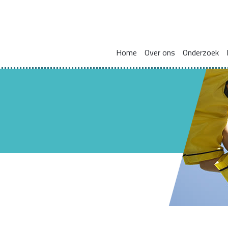
Home
Over ons
Onderzoek
Missie en visie
Integraal werken met en voor gezinnen
Zorgcoördinat
Leden kennisnetwerk
Vakmanschap
HBO Skills II
Vaste samenwerkingspartners
Normaliseren en versterken pedagogische basis
Lectoraat Jeugdhulp in Transformatie
Vacatures