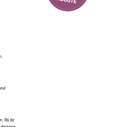
n.
ond
. Bij de
 diegene