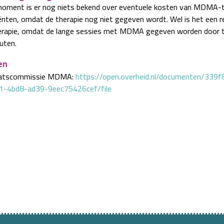
moment is er nog niets bekend over eventuele kosten van MDMA-t
iënten, omdat de therapie nog niet gegeven wordt. Wel is het een re
erapie, omdat de lange sessies met MDMA gegeven worden door 
uten.
en
atscommissie MDMA:
https://open.overheid.nl/documenten/339f
1-4bd8-ad39-9eec75426cef/file