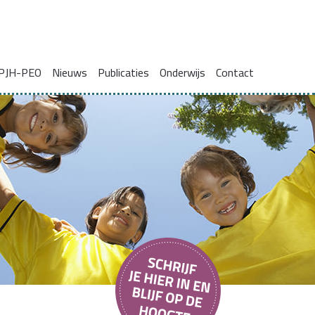
PJH-PEO
Nieuws
Publicaties
Onderwijs
Contact
ie voor gezinnen met complexe problemen
Onderzoeksrapporten
Blogs