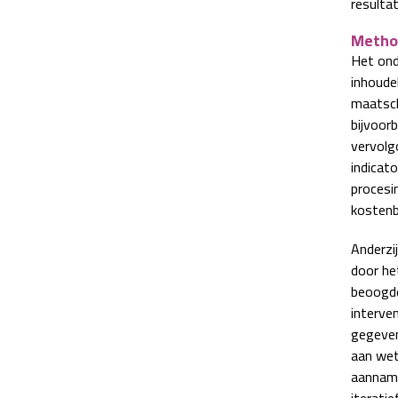
resulta
Metho
Het ond
inhoudel
maatsch
bijvoor
vervolg
indicat
procesin
kostenb
Anderzi
door he
beoogde
interve
gegeven
aan wete
aanname
iterati