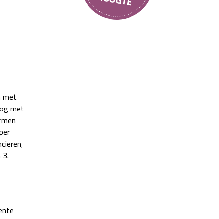
n met
nog met
ormen
per
cieren,
 3.
eente