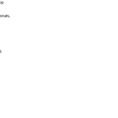
op
onals,
t