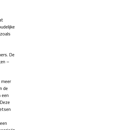
at
udelijke
 zoals
ners. De
gen –
r meer
n de
n een
 Deze
oetsen
 een
heorieën