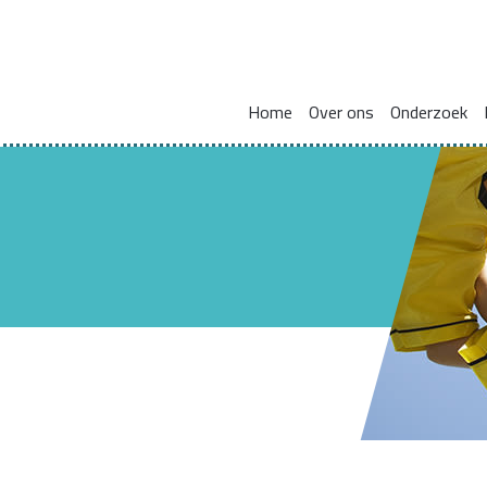
Home
Over ons
Onderzoek
Missie en visie
Integraal werken met en voor gezinnen
Zorgcoördinat
Leden kennisnetwerk
Vakmanschap
HBO Skills II
Vaste samenwerkingspartners
Normaliseren en versterken pedagogische basis
Lectoraat Jeugdhulp in Transformatie
Vacatures