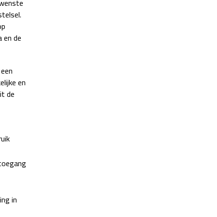
gewenste
telsel.
op
a en de
 een
lijke en
it de
uik
 toegang
ng in