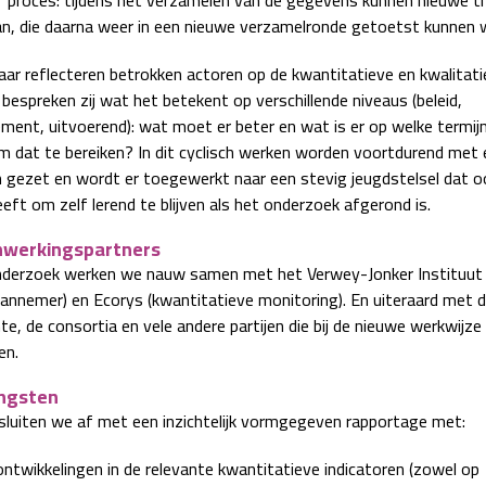
n, die daarna weer in een nieuwe verzamelronde getoetst kunnen
aar reflecteren betrokken actoren op de kwantitatieve en kwalitati
bespreken zij wat het betekent op verschillende niveaus (beleid,
ent, uitvoerend): wat moet er beter en wat is er op welke termij
m dat te bereiken? In dit cyclisch werken worden voortdurend met 
 gezet en wordt er toegewerkt naar een stevig jeugdstelsel dat o
eft om zelf lerend te blijven als het onderzoek afgerond is.
werkingspartners
onderzoek werken we nauw samen met het Verwey-Jonker Instituut
annemer) en Ecorys (kwantitatieve monitoring). En uiteraard met 
, de consortia en vele andere partijen die bij de nieuwe werkwijze 
en.
ngsten
r sluiten we af met een inzichtelijk vormgegeven rapportage met:
ntwikkelingen in de relevante kwantitatieve indicatoren (zowel op