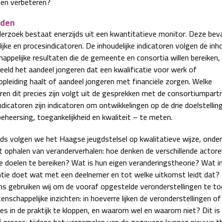
ten verbeteren?
den
erzoek bestaat enerzijds uit een kwantitatieve monitor. Deze bev
ijke en procesindicatoren. De inhoudelijke indicatoren volgen de inho
appelijke resultaten die de gemeente en consortia willen bereiken,
beeld het aandeel jongeren dat een kwalificatie voor werk of
opleiding haalt of aandeel jongeren met financiële zorgen. Welke
oren dit precies zijn volgt uit de gesprekken met de consortiumpart
dicatoren zijn indicatoren om ontwikkelingen op de drie doelstellin
eheersing, toegankelijkheid en kwaliteit – te meten.
jds volgen we het Haagse jeugdstelsel op kwalitatieve wijze, onde
t ophalen van veranderverhalen: hoe denken de verschillende actore
 doelen te bereiken? Wat is hun eigen veranderingstheorie? Wat i
ntie doet wat met een deelnemer en tot welke uitkomst leidt dat?
s gebruiken wij om de vooraf opgestelde veronderstellingen te t
nschappelijke inzichten: in hoeverre lijken de veronderstellingen of
s in de praktijk te kloppen, en waarom wel en waarom niet? Dit is
ef proces: tijdens het verzamelen van de gegevens kunnen nieuwe t