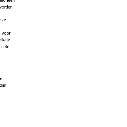
 worden.
eve
n voor
elkaar
ok de
de
zijn