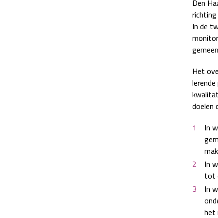
Den Haa
richting
In de tw
monitor
gemeen
Het ove
lerende 
kwalita
doelen 
In w
geme
mak
In w
tot 
In w
onde
het