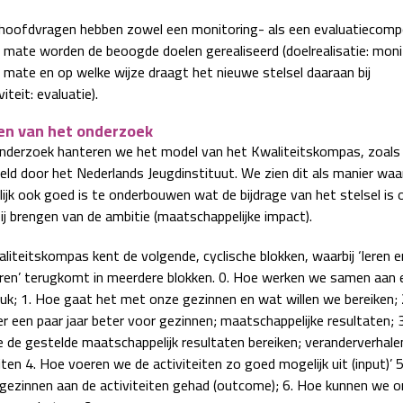
 hoofdvragen hebben zowel een monitoring- als een evaluatiecomp
e mate worden de beoogde doelen gerealiseerd (doelrealisatie: moni
e mate en op welke wijze draagt het nieuwe stelsel daaraan bij
viteit: evaluatie).
en van het onderzoek
onderzoek hanteren we het model van het Kwaliteitskompas, zoals
eld door het Nederlands Jeugdinstituut. We zien dit als manier waa
lijk ook goed is te onderbouwen wat de bijdrage van het stelsel is 
bij brengen van de ambitie (maatschappelijke impact).
liteitskompas kent de volgende, cyclische blokken, waarbij ‘leren e
ren’ terugkomt in meerdere blokken. 0. Hoe werken we samen aan 
uk; 1. Hoe gaat het met onze gezinnen en wat willen we bereiken;
er een paar jaar beter voor gezinnen; maatschappelijke resultaten; 
 de gestelde maatschappelijk resultaten bereiken; veranderverhale
iten 4. Hoe voeren we de activiteiten zo goed mogelijk uit (input)’ 
gezinnen aan de activiteiten gehad (outcome); 6. Hoe kunnen we 