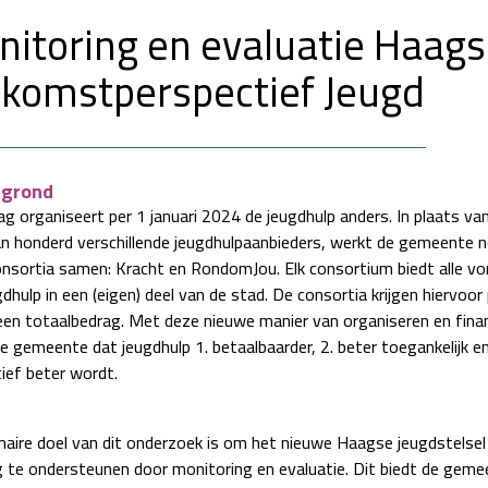
itoring en evaluatie Haags
komstperspectief Jeugd
rgrond
g organiseert per 1 januari 2024 de jeugdhulp anders. In plaats va
n honderd verschillende jeugdhulpaanbieders, werkt de gemeente 
nsortia samen: Kracht en RondomJou. Elk consortium biedt alle v
dhulp in een (eigen) deel van de stad. De consortia krijgen hiervoor 
een totaalbedrag. Met deze nieuwe manier van organiseren en finan
e gemeente dat jeugdhulp 1. betaalbaarder, 2. beter toegankelijk en
tief beter wordt.
maire doel van dit onderzoek is om het nieuwe Haagse jeugdstelsel
ig te ondersteunen door monitoring en evaluatie. Dit biedt de gem