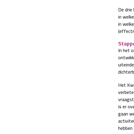
De drie
in welk
in welk
(effecti
Stapp
In het 
ontwikk
uiteinde
dichter
Het Kwa
verbete
vraagst
is er ov
gaan we
activite
hebben 