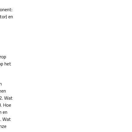
onent:
tor) en
rop
op het
n
een
 2. Wat
3. Hoe
n en
5. Wat
onze