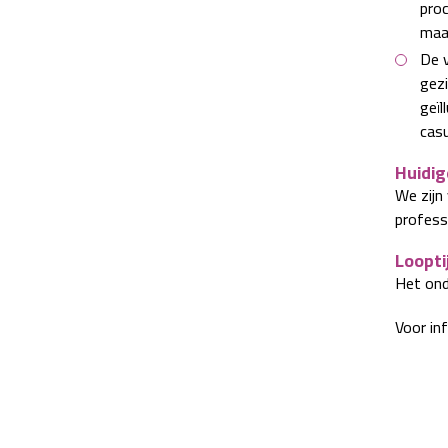
proc
maat
De v
gezi
geïl
casu
Huidig
We zijn
profess
Loopti
Het ond
Voor in