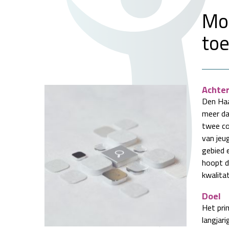
Mon
toe
Achte
Den Haa
meer da
twee co
van jeug
gebied 
hoopt d
kwalita
Doel
Het pri
langjar