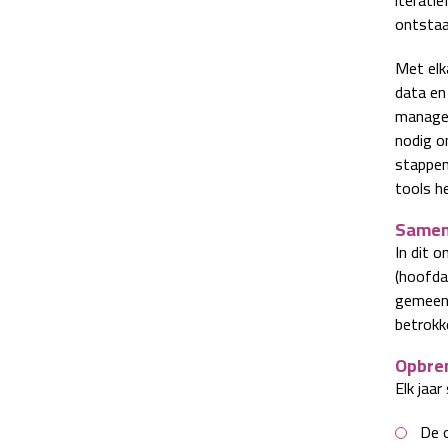
ontstaa
Met elk
data en 
managem
nodig o
stappen
tools he
Samen
In dit 
(hoofda
gemeente
betrokk
Opbre
Elk jaa
De o