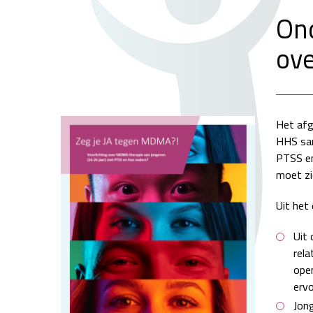
Ond
ov
Het afg
HHS sam
PTSS en
moet zi
Uit het
Uit
rela
ope
erv
Jong