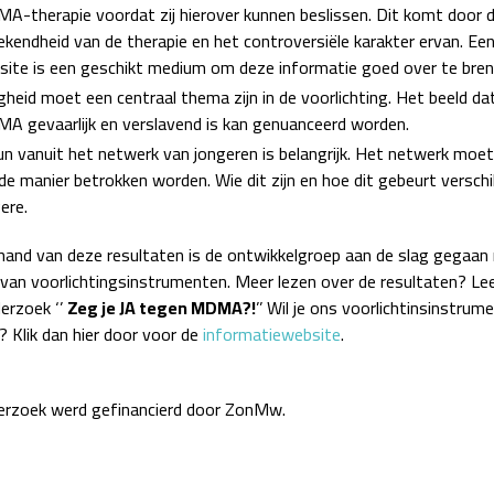
-therapie voordat zij hierover kunnen beslissen. Dit komt door 
kendheid van de therapie en het controversiële karakter ervan. Ee
ite is een geschikt medium om deze informatie goed over te bren
igheid moet een centraal thema zijn in de voorlichting. Het beeld da
 gevaarlijk en verslavend is kan genuanceerd worden.
n vanuit het netwerk van jongeren is belangrijk. Het netwerk moe
e manier betrokken worden. Wie dit zijn en hoe dit gebeurt verschil
ere.
hand van deze resultaten is de ontwikkelgroep aan de slag gegaan
 van voorlichtingsinstrumenten. Meer lezen over de resultaten? Le
erzoek ‘’
Zeg je JA tegen MDMA?!
’’ Wil je ons voorlichtinsinstrum
? Klik dan hier door voor de
informatiewebsite
.
erzoek werd gefinancierd door ZonMw.