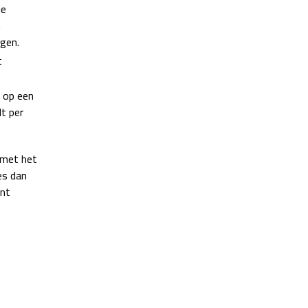
de
n
gen.
t
t op een
t per
 met het
es dan
ent