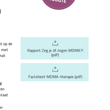
n
t op de
n met
Rapport Zeg je JA tegen MDMA?!
(
pdf
)
ruit
Factsheet MDMA-therapie
(
pdf
)
og
ren
staat
er