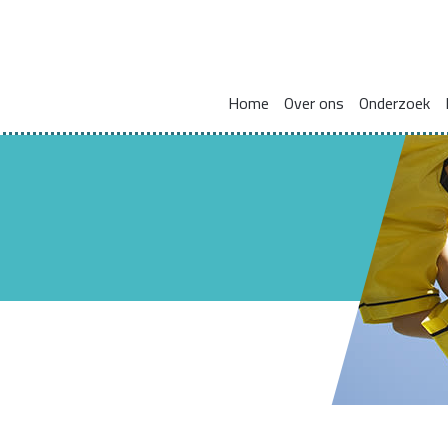
Home
Over ons
Onderzoek
Missie en visie
Integraal werken met en voor gezinnen
Zorgcoördinat
Leden kennisnetwerk
Vakmanschap
HBO Skills II
Vaste samenwerkingspartners
Normaliseren en versterken pedagogische basis
Lectoraat Jeugdhulp in Transformatie
Vacatures