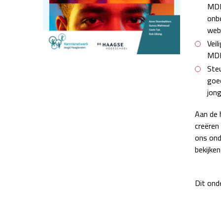
MDMA
onbe
webs
Veil
MDMA
Steu
goed
jong
Aan de 
creëren
ons ond
bekijken
Dit ond