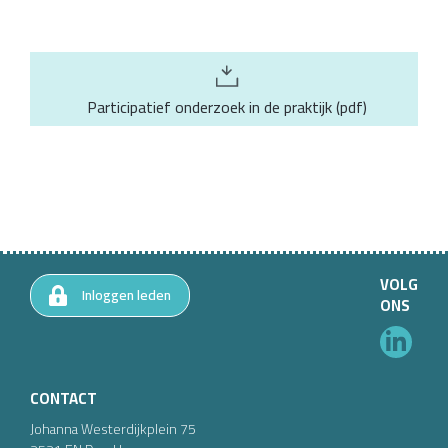
Participatief onderzoek in de praktijk
(
pdf
)
VOLG
Inloggen leden
ONS
CONTACT
Johanna Westerdijkplein
75