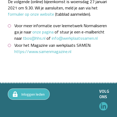
De volgende (online) bijeenkomst is woensdag 27 januari
2021 om 9.30. Wil je aansluiten, meld je aan via het
formulier op onze website
(tabblad aanmelden).
Voor meer informatie over leernetwerk Normaliseren
ga je naar
onze pagina
of stuur je een e-mailbericht
naar
tbos@hhs.nl
of
info@werkplaatssamen.nl
Voor het Magazine van werkplaats SAMEN:
https://www.samenmagazine.nl
VOLG
Inloggen leden
ONS