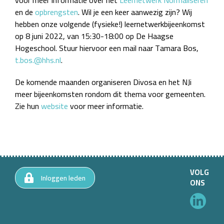
voor meer informatie over het
Leernetwerk Normaliseren
en de
opbrengsten
. Wil je een keer aanwezig zijn? Wij
hebben onze volgende (fysieke!) leernetwerkbijeenkomst
op 8 juni 2022, van 15:30-18:00 op De Haagse
Hogeschool. Stuur hiervoor een mail naar Tamara Bos,
t.bos.@hhs.nl
.
De komende maanden organiseren Divosa en het NJi
meer bijeenkomsten rondom dit thema voor gemeenten.
Zie hun
website
voor meer informatie.
VOLG
Inloggen leden
ONS