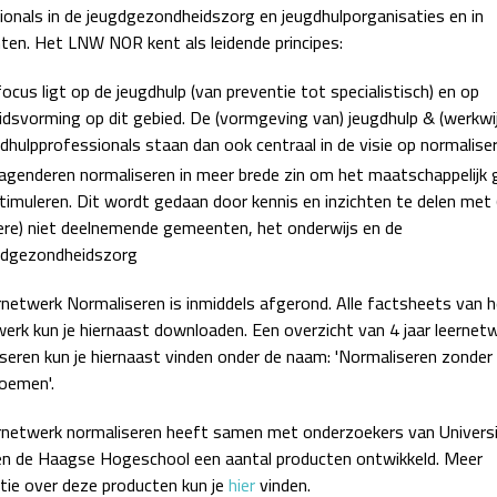
ionals in de jeugdgezondheidszorg en jeugdhulporganisaties en in
en. Het LNW NOR kent als leidende principes:
ocus ligt op de jeugdhulp (van preventie tot specialistisch) en op
idsvorming op dit gebied. De (vormgeving van) jeugdhulp & (werkwi
dhulpprofessionals staan dan ook centraal in de visie op normaliser
genderen normaliseren in meer brede zin om het maatschappelijk 
timuleren. Dit wordt gedaan door kennis en inzichten te delen met 
re) niet deelnemende gemeenten, het onderwijs en de
gdgezondheidszorg
rnetwerk Normaliseren is inmiddels afgerond. Alle factsheets van h
werk kun je hiernaast downloaden. Een overzicht van 4 jaar leernet
seren kun je hiernaast vinden onder de naam: 'Normaliseren zonder
noemen'.
rnetwerk normaliseren heeft samen met onderzoekers van Universi
en de Haagse Hogeschool een aantal producten ontwikkeld. Meer
tie over deze producten kun je
hier
vinden.