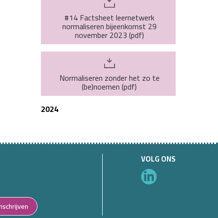
#14 Factsheet leernetwerk
normaliseren bijeenkomst 29
november 2023
(
pdf
)
Normaliseren zonder het zo te
(be)noemen
(
pdf
)
2024
VOLG ONS
Inschrijven