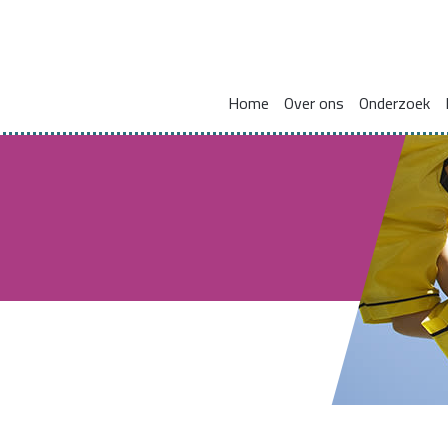
Home
Over ons
Onderzoek
Missie en visie
Integraal werken met en voor gezinnen
Zorgcoördinat
Leden kennisnetwerk
Vakmanschap
HBO Skills II
Vaste samenwerkingspartners
Normaliseren en versterken pedagogische basis
Lectoraat Jeugdhulp in Transformatie
Vacatures