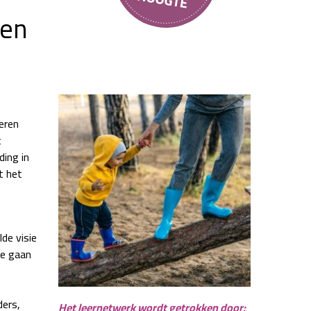
ren
eren
t
ding in
t het
de visie
te gaan
ders,
Het leernetwerk wordt getrokken door: