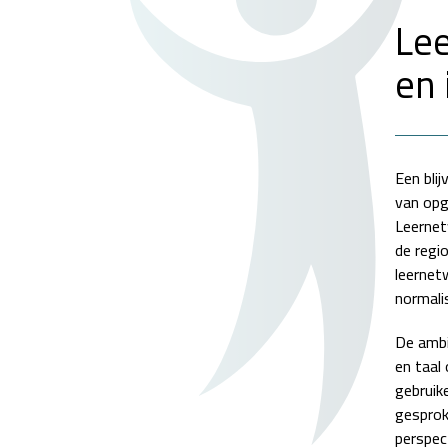
Lee
en 
Een blij
van opg
Leernet
de regi
leernet
normali
De ambi
en taal
gebruik
gesproke
perspec