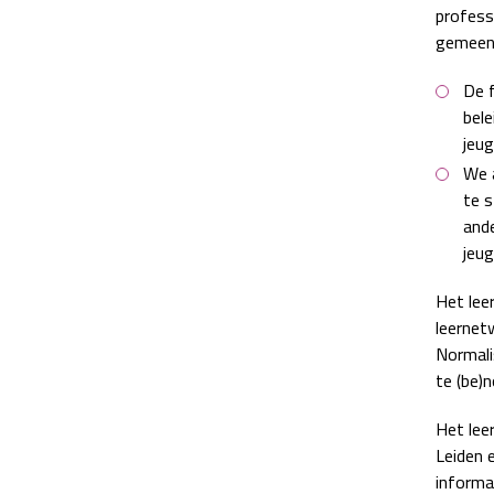
profess
gemeent
De f
bele
jeug
We a
te s
ande
jeu
Het lee
leernet
Normali
te (be)
Het lee
Leiden 
informa