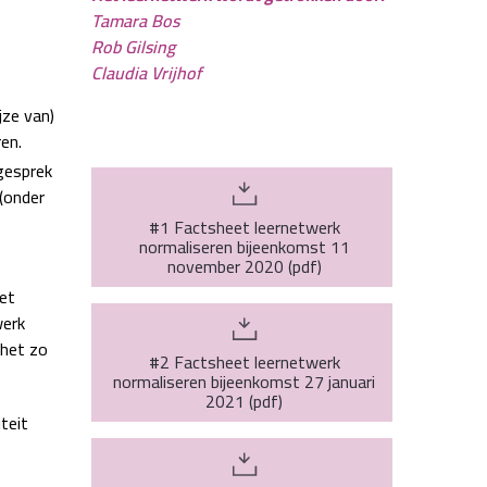
Tamara Bos
Rob Gilsing
Claudia Vrijhof
jze van)
en.
gesprek
(onder
#1 Factsheet leernetwerk
normaliseren bijeenkomst 11
november 2020
(
pdf
)
et
werk
 het zo
#2 Factsheet leernetwerk
normaliseren bijeenkomst 27 januari
2021
(
pdf
)
teit