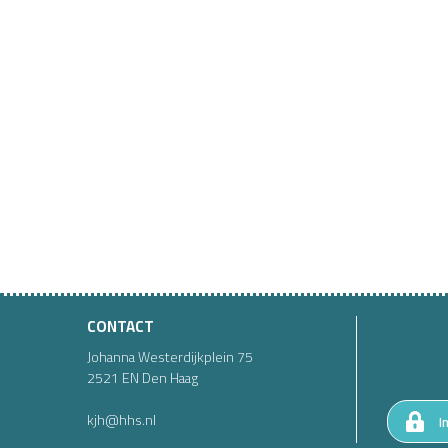
CONTACT
Johanna Westerdijkplein
75
2521 EN
Den Haag
kjh@hhs.nl
I