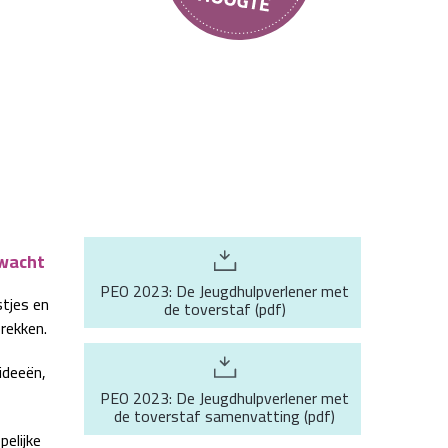
rwacht
PEO 2023: De Jeugdhulpverlener met
stjes en
de toverstaf
(
pdf
)
prekken.
ideeën,
PEO 2023: De Jeugdhulpverlener met
de toverstaf samenvatting
(
pdf
)
elijke