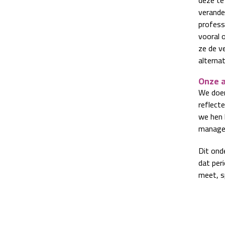
verande
profess
vooral 
ze de v
alternat
Onze 
We doen
reflect
we hen 
manager
Dit ond
dat per
meet, s