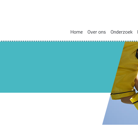
Home
Over ons
Onderzoek
Missie en visie
Integraal werken met en voor gezinnen
Zorgcoördinat
Leden kennisnetwerk
Vakmanschap
HBO Skills II
Vaste samenwerkingspartners
Normaliseren en versterken pedagogische basis
Lectoraat Jeugdhulp in Transformatie
Vacatures