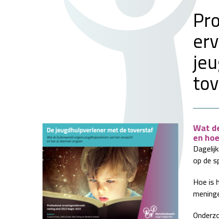
Pro
erv
jeu
tov
Wat de
en ho
Dagelij
op de s
Hoe is 
meninge
Onderzo