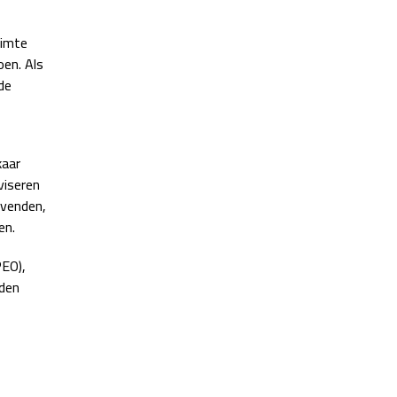
uimte
en. Als
de
kaar
viseren
evenden,
en.
EO),
nden