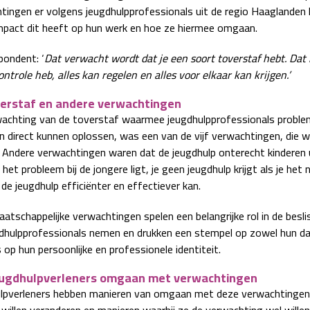
tingen er volgens jeugdhulpprofessionals uit de regio Haaglanden 
mpact dit heeft op hun werk en hoe ze hiermee omgaan.
pondent: ‘
Dat verwacht wordt dat je een soort toverstaf hebt. Dat i
ntrole heb, alles kan regelen en alles voor elkaar kan krijgen.’
erstaf en andere verwachtingen
achting van de toverstaf waarmee jeugdhulpprofessionals proble
n direct kunnen oplossen, was een van de vijf verwachtingen, die 
 Andere verwachtingen waren dat de jeugdhulp onterecht kinderen u
 het probleem bij de jongere ligt, je geen jeugdhulp krijgt als je het 
de jeugdhulp efficiënter en effectiever kan.
atschappelijke verwachtingen spelen een belangrijke rol in de besli
gdhulpprofessionals nemen en drukken een stempel op zowel hun dag
 op hun persoonlijke en professionele identiteit.
eugdhulpverleners omgaan met verwachtingen
lpverleners hebben manieren van omgaan met deze verwachtingen
 willen veranderen en manieren waarbij ze de verwachting wel willen