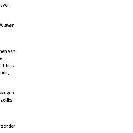
leven,
k alles
men van
we
it huis
nodig
ssingen
elijks
 zonder