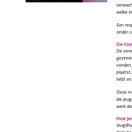
verwach
welke i
Een res
onder co
De tov
De verw
gezinne
vonden.
plaatst,
hebt en 
Deze ma
die jeu
werk als
Hoe j
Jeugdhu
deze te