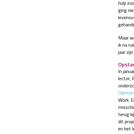
hulp in
ging nie
levensv
gehande
Maar wa
ik na ru
jaar zij
Opsta
In janua
lector,
onderzoe
Cliënte
Work. E
misschi
terug k
dit pro
en het 