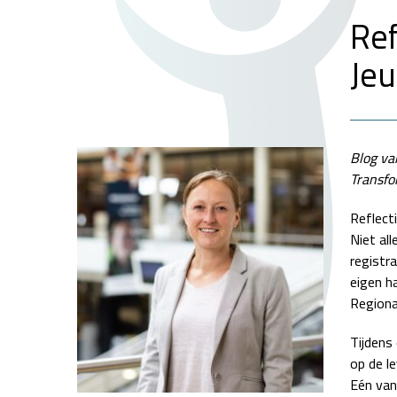
Ref
Jeu
Blog va
Transfo
Reflecti
Niet all
registr
eigen h
Regiona
Tijdens
op de l
Eén van