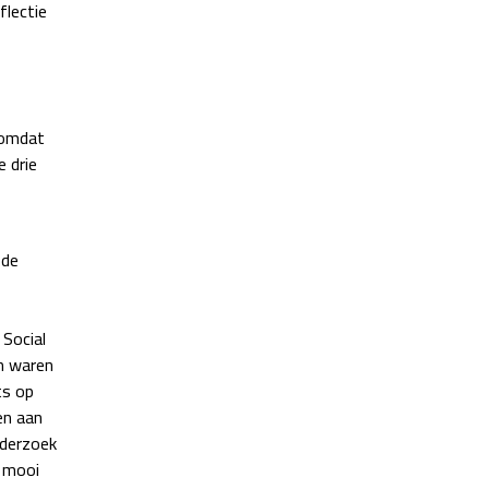
flectie
, omdat
e drie
 de
Social
n waren
ts op
en aan
nderzoek
 mooi