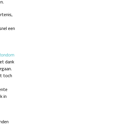
n.
rtenis,
snel een
Rondom
et dank
rgaan.
et toch
ente
k in
onden
d