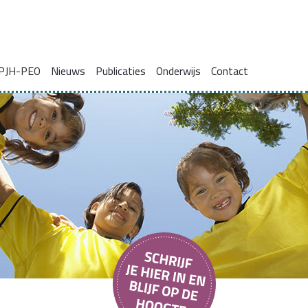
PJH-PEO
Nieuws
Publicaties
Onderwijs
Contact
ie voor gezinnen met complexe problemen
Onderzoeksrapporten
Blogs