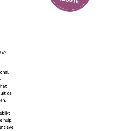
 in
onal.
-
 het
uit de
en.
eblikt
e hulp.
entieve