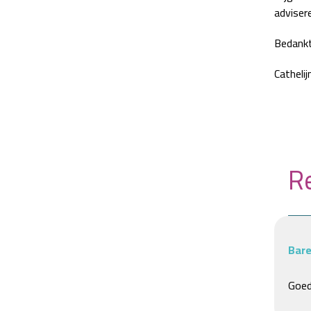
advisere
Bedankt
Catheli
Re
Bar
Goed