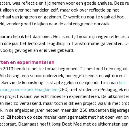
zetten, was reflectie en tijd nemen voor een goede analyse. Deze re
t alleen over het handelen zelf, maar ook over reflectie op het
erhaal van jongeren en gezinnen. Er wordt nu nog te vaak ad hoc
ld, zonder goed te kijken naar de achterliggende oorzaak.
arom heb ik het daar over. Het is nu tijd voor mijn eigen reflectie
im drie jaar het lectoraat Jeugdhulp in Transformatie ga verlaten. Di
n voorbij gevlogen en er is veel gebeurd.
rten en experimenteren
ri 2019 ben ik bij het lectoraat begonnen. Dit bestond toen nog uit
 Rob Gilsing, een senior onderzoek, ondergetekende, en vijf docent-
kers in de kenniskring. Ik stapte gelijk in de rijdende trein van
het
rvaringsonderzoek Haaglanden
(CEO) met studenten Pedagogiek en 
en project waarin we echt moesten experimenteren. De uitkomste
en niet zo verrassend, maar toch is dit een project waar ik met tro
ijk. In de afgelopen jaren hebben meer dan 250 studenten bijgedrag
ject. Zij hebben op deze manier kennisgemaakt met het doen van o
lectoraat. Daarnaast heeft Jong Doet Mee met de uitkomsten een