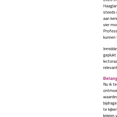
Haaglan
steeds 
aan ken
vier moo
Profess
kunnen 
Inmidde
geplukt
lectora
relevant
Belang
Nu ik t
ontmoet 
waardevo
bijdrag
te kijke
krijgen 