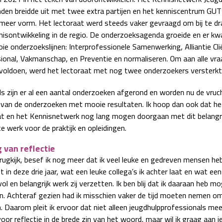
den breidde uit met twee extra partijen en het kenniscentrum GUT
meer vorm. Het lectoraat werd steeds vaker gevraagd om bij te d
nisontwikkeling in de regio. De onderzoeksagenda groeide en er k
ie onderzoekslijnen: Interprofessionele Samenwerking, Alliantie Cli
ional, Vakmanschap, en Preventie en normaliseren. Om aan alle vra
voldoen, werd het lectoraat met nog twee onderzoekers versterkt
ls zijn er al een aantal onderzoeken afgerond en worden nu de vruc
 van de onderzoeken met mooie resultaten. Ik hoop dan ook dat he
at en het Kennisnetwerk nog lang mogen doorgaan met dit belangri
e werk voor de praktijk en opleidingen.
 van reflectie
erugkijk, besef ik nog meer dat ik veel leuke en gedreven mensen he
in deze drie jaar, wat een leuke collega’s ik achter laat en wat een
l en belangrijk werk zij verzetten. Ik ben blij dat ik daaraan heb m
en. Achteraf gezien had ik misschien vaker de tijd moeten nemen o
n. Daarom pleit ik ervoor dat niet alleen jeugdhulpprofessionals me
voor reflectie in de brede zin van het woord, maar wil ik graag aan 