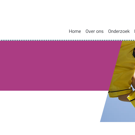
Home
Over ons
Onderzoek
Missie en visie
Integraal werken met en voor gezinnen
Zorgcoördinat
Leden kennisnetwerk
Vakmanschap
HBO Skills II
Vaste samenwerkingspartners
Normaliseren en versterken pedagogische basis
Lectoraat Jeugdhulp in Transformatie
Vacatures