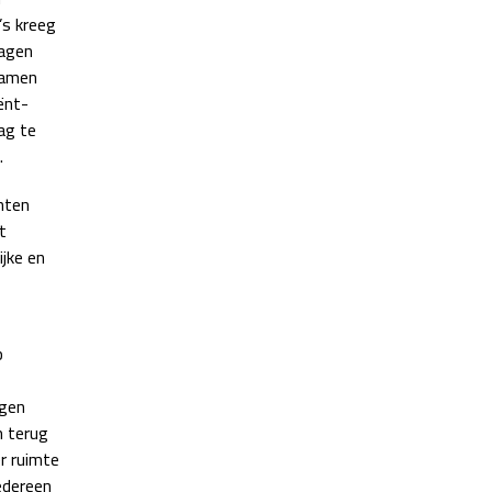
’s kreeg
ragen
wamen
ënt-
ag te
.
hten
t
jke en
b
ogen
m terug
er ruimte
iedereen