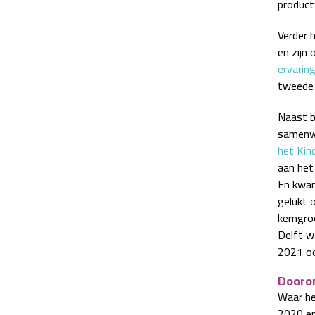
product
Verder h
en zijn
ervarin
tweede 
Naast b
samenwe
het Kin
aan het
En kwam
gelukt 
kerngro
Delft w
2021 o
Dooron
Waar he
2020 en