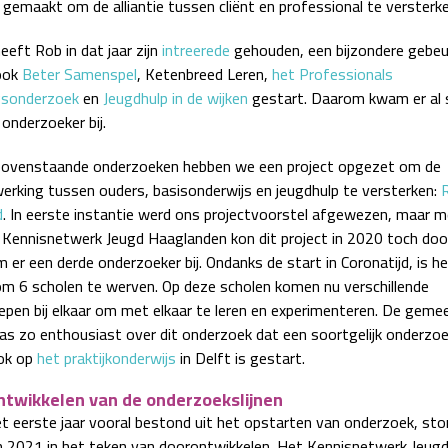
 gemaakt om de alliantie tussen cliënt en professional te versterke
eeft Rob in dat jaar zijn
intreerede
gehouden, een bijzondere gebeu
 ook
Beter Samenspel
, Ketenbreed Leren,
het Professionals
gsonderzoek
en
Jeugdhulp in de wijken
gestart. Daarom kwam er al 
onderzoeker bij.
ovenstaande onderzoeken hebben we een project opgezet om de
rking tussen ouders, basisonderwijs en jeugdhulp te versterken:
d
. In eerste instantie werd ons projectvoorstel afgewezen, maar m
 Kennisnetwerk Jeugd Haaglanden kon dit project in 2020 toch doo
 er een derde onderzoeker bij. Ondanks de start in Coronatijd, is h
om 6 scholen te werven. Op deze scholen komen nu verschillende
epen bij elkaar om met elkaar te leren en experimenteren. De geme
as zo enthousiast over dit onderzoek dat een soortgelijk onderzoe
ok op
het praktijkonderwijs
in Delft is gestart.
twikkelen van de onderzoekslijnen
t eerste jaar vooral bestond uit het opstarten van onderzoek, st
 2021 in het teken van doorontwikkelen. Het Kennisnetwerk Jeug